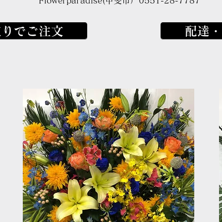
Flowerparadise(
​甲斐市）0551-28-7787
取りでご注文
配達・