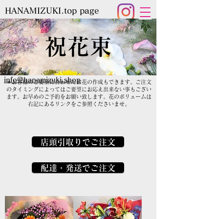
HANAMIZUKI.top page
お問い合わせ電話番号
055-288-
甲府市 HANA*ICHI
（ハナイチ）
​祝花束
0687
​甲斐市
FlowerParadise
（フラワーパラダイス）
0551-28-7787
​※店舗名をご確認の上、お間違いのないようご連絡くだ
さい。
​info@hanamizuki.shop
＊お客様のご要望に合わせたお花の作成もできます。ご注文
のタイミングによってはご要望にお応え出来ない事もござい
ます。お早めのご予約をお願い致します。花のボリュームは
右記にあるリンクをご参照くださいませ。
店頭引取りでご注文
配達・発送でご注文