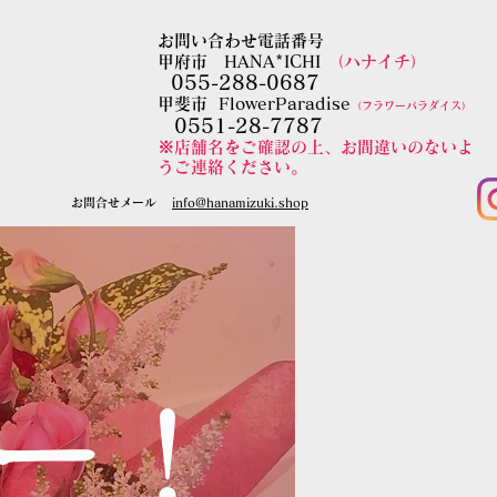
お問い合わせ電話番号
甲府市 HANA*ICHI
（ハナイチ）
055-288-0687
​甲斐市
FlowerParadise
（フラワーパラダイス）
0551-28-7787
​※店舗名をご確認の上、お間違いのないよ
うご連絡ください。
​お問合せメール
​info@hanamizuki.shop
ワー！