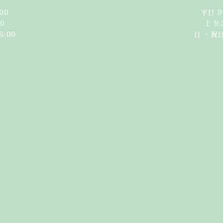
00
平日 9
0​
​​土 9
6:00
日 ・祝