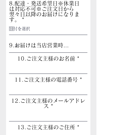
8.配達・発送希望日※休業日
は対応不可※ご注文日から
翌々日以降のお届けになりま
r
す。
*
e
q
u
i
r
e
d
10.ご注文主様のお名前
11.ご注文主様の電話番号
12.ご注文主様のメールアドレ
ス
13.ご注文主様のご住所