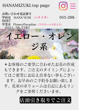
HANAMIZUKI.top page
お問い合わせ電話番号
055-288-
甲府市 HANA*ICHI
（ハナイチ）
0687
​甲斐市
FlowerParadise
（フラワーパラダイス）
0551-28-7787
​※店舗名をご確認の上、お間違いのないようご連絡くだ
​イエロー・オレン
さい。
​info@hanamizuki.shop
ジ系
＊お客様のご要望に合わせたお花の作成
もできます。ご注文のタイミングによっ
てはご要望にお応え出来ない事もござい
ます。お早めのご予約をお願い致しま
す。花束のボリュームは右記にあるリン
クをご参照くださいませ。
店頭引き取りでご注文