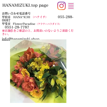
HANAMIZUKI.top page
お問い合わせ電話番号
055-288-
甲府市 HANA*ICHI
（ハナイチ）
0687
​甲斐市
FlowerParadise
（フラワーパラダイス）
0551-28-7787
​※店舗名をご確認の上、お間違いのないようご連絡くだ
さい。
​info@hanamizuki.shop