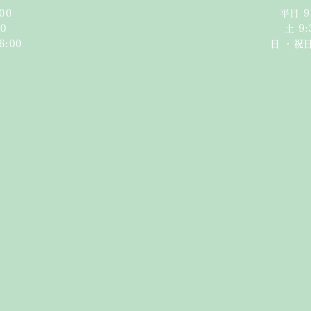
00
平日 9
0​
​​土 9
6:00
日 ・祝