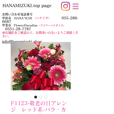
HANAMIZUKI.top page
お問い合わせ電話番号
055-288-
甲府市 HANA*ICHI
（ハナイチ）
0687
​甲斐市
FlowerParadise
（フラワーパラダイス）
0551-28-7787
​※店舗名をご確認の上、お間違いのないようご連絡くだ
さい。
​info@hanamizuki.shop
F1123-敬老の日アレン
ジ レッド系-バラ・カ