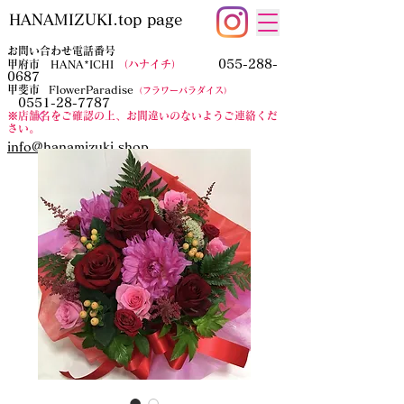
HANAMIZUKI.top page
お問い合わせ電話番号
055-288-
甲府市 HANA*ICHI
（ハナイチ）
0687
​甲斐市
FlowerParadise
（フラワーパラダイス）
0551-28-7787
​※店舗名をご確認の上、お間違いのないようご連絡くだ
さい。
​info@hanamizuki.shop