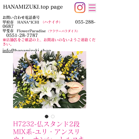
HANAMIZUKI.top page
お問い合わせ電話番号
055-288-
甲府市 HANA*ICHI
（ハナイチ）
0687
​甲斐市
FlowerParadise
（フラワーパラダイス）
0551-28-7787
​※店舗名をご確認の上、お間違いのないようご連絡くだ
さい。
​info@hanamizuki.shop
H7232-仏スタンド2段
MIX系-ユリ・アンスリ