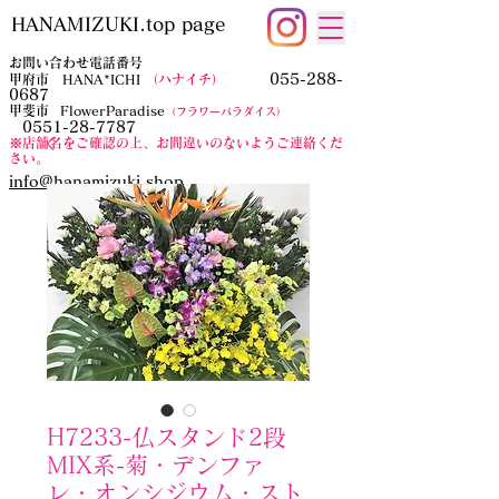
HANAMIZUKI.top page
お問い合わせ電話番号
055-288-
甲府市 HANA*ICHI
（ハナイチ）
0687
​甲斐市
FlowerParadise
（フラワーパラダイス）
0551-28-7787
​※店舗名をご確認の上、お間違いのないようご連絡くだ
さい。
​info@hanamizuki.shop
H7233-仏スタンド2段
MIX系-菊・デンファ
レ・オンシジウム・スト