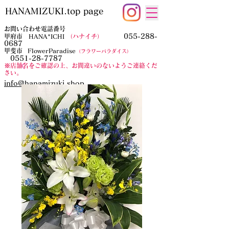
HANAMIZUKI.top page
お問い合わせ電話番号
055-288-
甲府市 HANA*ICHI
（ハナイチ）
0687
​甲斐市
FlowerParadise
（フラワーパラダイス）
0551-28-7787
​※店舗名をご確認の上、お間違いのないようご連絡くだ
さい。
​info@hanamizuki.shop